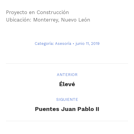
Proyecto en Construcción
Ubicación: Monterrey, Nuevo León
Categoría:
Asesoría
junio 11, 2019
Navegación
ANTERIOR
entre
Álbum
Élevé
anterior:
álbumes
SIGUIENTE
Álbum
Puentes Juan Pablo II
siguiente: