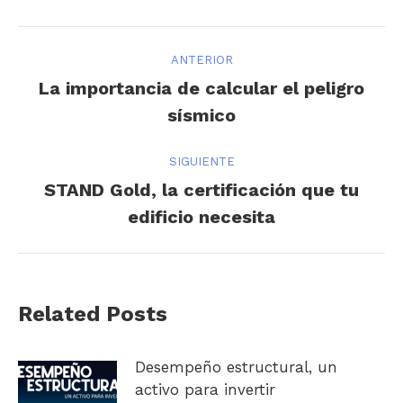
Navegación
ANTERIOR
entre
La importancia de calcular el peligro
Publicación
sísmico
publicaciones
anterior:
SIGUIENTE
STAND Gold, la certificación que tu
Publicación
edificio necesita
siguiente:
Related Posts
Desempeño estructural, un
activo para invertir