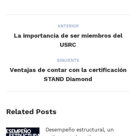
Navegación
ANTERIOR
entre
La importancia de ser miembros del
Publicación
USRC
publicaciones
anterior:
SIGUIENTE
Ventajas de contar con la certificación
Publicación
STAND Diamond
siguiente:
Related Posts
Desempeño estructural, un