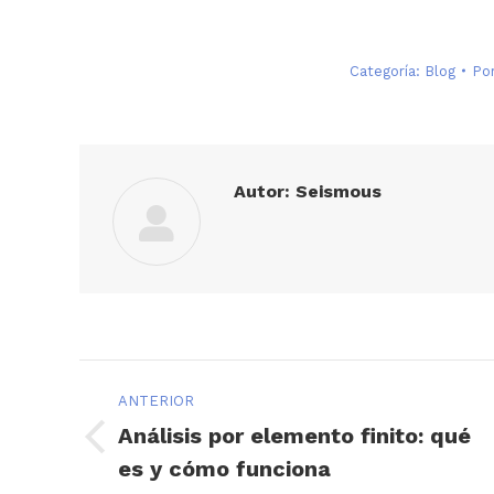
Categoría:
Blog
Po
Autor:
Seismous
Navegación
ANTERIOR
entre
Análisis por elemento finito: qué
Publicación
es y cómo funciona
publicaciones
anterior: